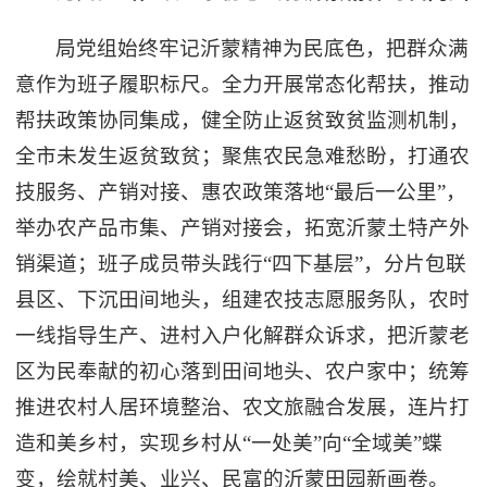
局党组始终牢记沂蒙精神为民底色，把群众满
意作为班子履职标尺。全力开展常态化帮扶，推动
帮扶政策协同集成，健全防止返贫致贫监测机制，
全市未发生返贫致贫；聚焦农民急难愁盼，打通农
技服务、产销对接、惠农政策落地“最后一公里”，
举办农产品市集、产销对接会，拓宽沂蒙土特产外
销渠道；班子成员带头践行“四下基层”，分片包联
县区、下沉田间地头，组建农技志愿服务队，农时
一线指导生产、进村入户化解群众诉求，把沂蒙老
区为民奉献的初心落到田间地头、农户家中；统筹
推进农村人居环境整治、农文旅融合发展，连片打
造和美乡村，实现乡村从“一处美”向“全域美”蝶
变，绘就村美、业兴、民富的沂蒙田园新画卷。