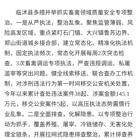
临沭县多措并举抓实畜禽领域质量安全专项整
治。一是从严执法，整治乱象。聚焦监管薄弱、风
险高发区域，重点紧盯石门镇、大兴镇鲁苏边界、
郑山街道城乡接合部，建立常态化、精准化执法机
制，固定执法频次，常态化开展每周2次突击检
查、3次畜禽调运专项执法，严查违规调运、私屠
滥宰等突出问题。健全线索移送、联合查办工作机
制，对涉刑违法行为第一时间移交公安机关处置，
今年以来累计查处违法案件38起、涉案金额145.1
万元，移交公安案件5起，以高压执法态势震慑行
业乱象。二是全面排查，化解隐患。以专项整治行
动为抓手，覆盖养殖、屠宰、冷链储存、无害化处
理全链条，开展拉网式隐患排查整治，累计排查养