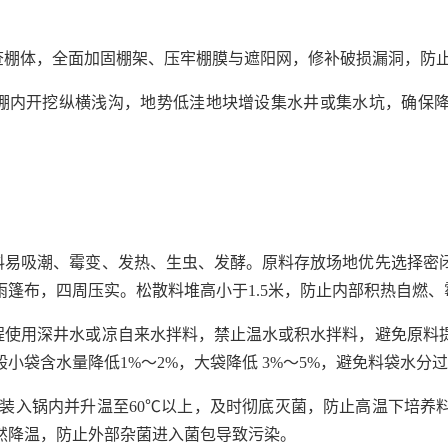
检查棚体，全面加固棚架、压牢棚膜与遮阳网，修补破损漏洞，防
，棚内开挖纵横浅沟，地势低洼地块增设集水井或集水坑，确保降
原料易吸潮、霉变、发热、生虫、发酵。原料存放场地优先选择密
篷布，四周压实。松散料堆高小于1.5米，防止内部积热自燃、
全程使用深井水或凉自来水拌料，禁止温水或积水拌料，避免原料
小袋含水量降低1%～2%，大袋降低 3%～5%，避免料袋水分
内装入锅内并升温至60℃以上，及时彻底灭菌，防止高温下培
然降温，防止外部杂菌进入菌包导致污染。