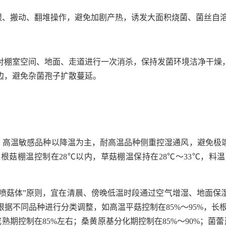
扎眼、搬动、翻堆操作，避免加剧产热，诱发大面积烧菌、菌丝自
对棚室空间、地面、走道进行一次消杀，保持发菌环境洁净干燥
边，避免杂菌孢子扩散蔓延。
理，高温敏感品种以降温为主，耐高温品种侧重控湿通风，避免极
根菇棚温控制在28℃以内，草菇棚温保持在28℃～33℃，料温
直喷菇体”原则，宜在清晨、傍晚低温时段通过空气增湿、地面
不同品种进行分类调整，如高温平菇控制在85%～95%，长根菇控
成熟期控制在85%左右；桑黄原基分化期控制在85%～90%；菌蕾