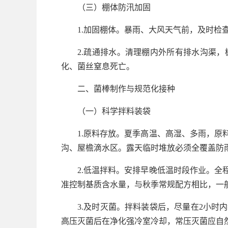
（三）棚体防汛加固
1.加固棚体。暴雨、大风天气前，及时
2.疏通排水。清理棚内外所有排水沟渠
化、菌丝窒息死亡。
二、菌棒制作与规范化接种
（一）科学拌料装袋
1.原料存放。夏季高温、高湿、多雨，
沟、屋檐滴水区。露天临时堆放必须全覆盖防雨
2.低温拌料。安排早晚低温时段作业。
准控制基质含水量，与秋季常规配方相比，一般
3.及时灭菌。拌料装袋后，尽量在2小时
高压灭菌后在净化强冷室冷却，常压灭菌应自