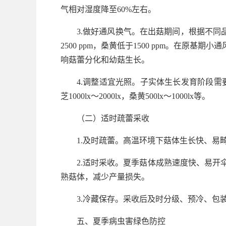
气相对湿度降至60%左右。
3.做好通风换气。在出菇期间，根据不同品种采
2500 ppm，桑黄低于1500 ppm。在
响菇蕾分化和幼菇生长。
4.调整适宜光照。子实体生长发育阶段需要一定的
芝1000lx～2000lx，桑黄500lx～1000lx等。
（二）适时疏蕾采收
1.及时疏蕾。高温环境下菇体生长快、
2.适时采收。夏季菇体成熟速度快、易
熟菇体，减少产量损失。
3.冷藏保存。采收后及时分级、预冷、
五、夏季病虫害绿色防控