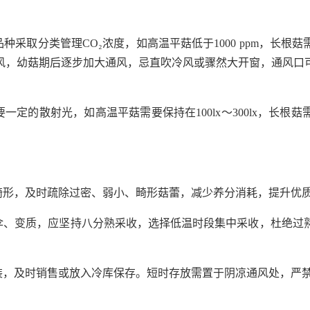
取分类管理CO₂浓度，如高温平菇低于1000 ppm，长根菇需低于3
原基期小通风，幼菇期后逐步加大通风，忌直吹冷风或骤然大开窗，通风
散射光，如高温平菇需要保持在100lx～300lx，长根菇需要保持在1
易畸形，及时疏除过密、弱小、畸形菇蕾，减少养分消耗，提升优
开伞、变质，应坚持八分熟采收，选择低温时段集中采收，杜绝过
包装，及时销售或放入冷库保存。短时存放需置于阴凉通风处，严