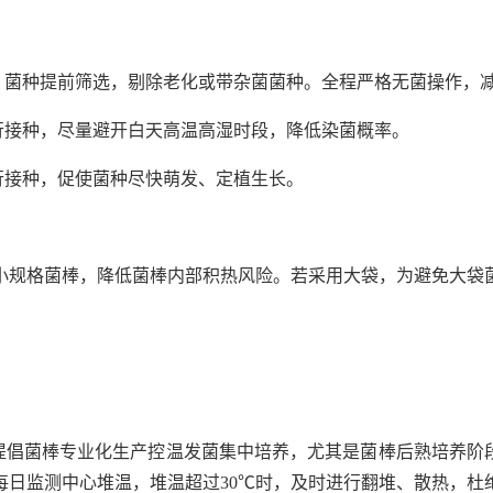
毒，菌种提前筛选，剔除老化或带杂菌菌种。全程严格无菌操作，
行接种，尽量避开白天高温高湿时段，降低染菌概率。
行接种，促使菌种尽快萌发、定植生长。
小规格菌棒，降低菌棒内部积热风险。若采用大袋，为避免大袋
提倡菌棒专业化生产控温发菌集中培养，尤其是菌棒后熟培养阶
每日监测中心堆温，堆温超过30℃时，及时进行翻堆、散热，杜