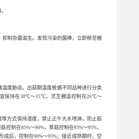
溶。
，抑制杂菌滋生。发现污染的菌棒，立即移至棚
端温度胁迫。出菇期温度根据不同品种进行分类
宜保持在30℃～35℃，灵芝棚温控制在26℃～
保湿等方式保持湿度，禁止正午大水喷淋，防止菇
制在85%～90%，草菇控制在85%～95%，
形成后，控制在90%～95%；接近成熟期时，空