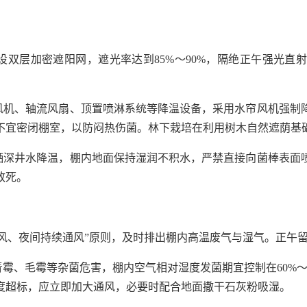
设双层加密遮阳网，遮光率达到85%～90%，隔绝正午强光直射
帘风机、轴流风扇、顶置喷淋系统等降温设备，采用水帘风机强制
不宜密闭棚室，以防闷热伤菌。林下栽培在利用树木自然遮荫基
浇洒深井水降温，棚内地面保持湿润不积水，严禁直接向菌棒表面
致死。
通风、夜间持续通风”原则，及时排出棚内高温废气与湿气。正午
霉、毛霉等杂菌危害，棚内空气相对湿度发菌期宜控制在60%～7
度超标，应立即加大通风，必要时配合地面撒干石灰粉吸湿。