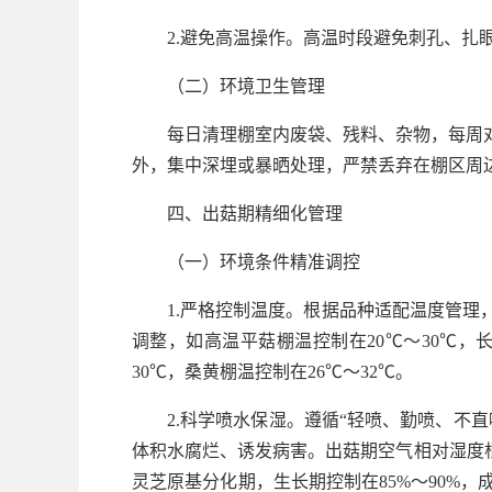
2.避免高温操作。高温时段避免刺孔、
（二）环境卫生管理
每日清理棚室内废袋、残料、杂物，每周
外，集中深埋或暴晒处理，严禁丢弃在棚区周
四、出菇期精细化管理
（一）环境条件精准调控
1.严格控制温度。根据品种适配温度管
调整，如高温平菇棚温控制在20℃～30℃，长
30℃，桑黄棚温控制在26℃～32℃。
2.科学喷水保湿。遵循“轻喷、勤喷、不
体积水腐烂、诱发病害。出菇期空气相对湿度根据
灵芝原基分化期，生长期控制在85%～90%，