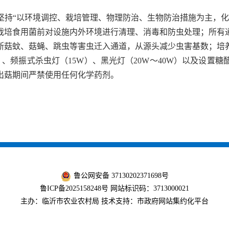
坚持“以环境调控、栽培管理、物理防治、生物防治措施为主，化
栽培食用菌前对设施内外环境进行清理、消毒和防虫处理；所有通
断菇蚊、菇蝇、跳虫等害虫迁入通道，从源头减少虫害基数；培
米）、频振式杀虫灯（15W）、黑光灯（20W～40W）以及设置
出菇期间严禁使用任何化学药剂。
鲁公网安备 37130202371698号
鲁ICP备2025158248号
网站标识码：3713000021
主办：临沂市农业农村局 技术支持：市政府网站集约化平台