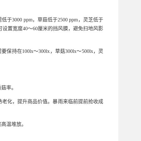
000 ppm，草菇低于2500 ppm，灵芝低于
口可设置宽度40～60厘米的挡风膜，避免扫地风影
00lx～300lx，草菇300lx～500lx，灵
质菇率。
熟老化，提升商品价值。暴雨来临前提前抢收成
禁高温堆放。