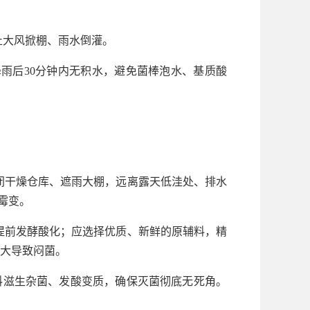
止大风掀棚、雨水倒灌。
雨后30分钟内无积水，避免菌棒泡水、基质酸
闭干燥仓库、遮雨大棚，远离露天低洼处、排水
霉变。
提前发酵酸化；应选择优质、新鲜的原辅料，精
过大导致闷菌。
养料滋生杂菌、发酸变质，确保灭菌彻底无死角。