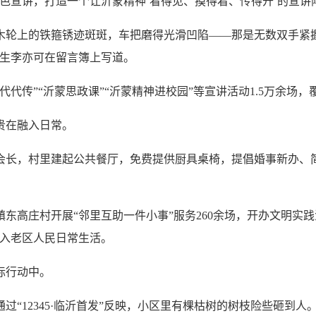
色宣讲，打造一个让沂蒙精神‘看得见、摸得着、传得开’的宣讲
上的铁箍锈迹斑斑，车把磨得光滑凹陷——那是无数双手紧握过
学生李亦可在留言簿上写道。
”“沂蒙思政课”“沂蒙精神进校园”等宣讲活动1.5万余场，覆
贵在融入日常。
会长，村里建起公共餐厅，免费提供厨具桌椅，提倡婚事新办、
高庄村开展“邻里互助一件小事”服务260余场，开办文明实践
融入老区人民日常生活。
际行动中。
12345·临沂首发”反映，小区里有棵枯树的树枝险些砸到人