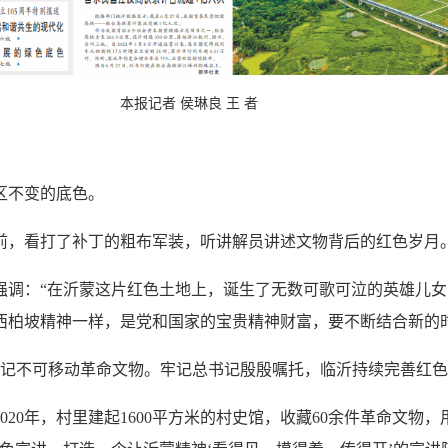
本报记者 侯琳良 王 者
区不变的底色。
，看打了补丁的粗布军装，听讲解员讲述文物背后的红色岁月
时强调：“在沂蒙这片红色土地上，诞生了无数可歌可泣的英雄儿
西柏坡精神一样，是党和国家的宝贵精神财富，要不断结合新的
记不可移动革命文物。牢记总书记殷殷嘱托，临沂持续完善红色
0年，村里建起1600平方米的村史馆，收藏60余件革命文物