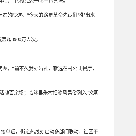
阵地。”代村党委书记王传喜说。
的痕迹。“今天的路是革命先烈们‘推’出来
盖超8900万人次。
简办。“前不久我办婚礼，就选在村公共餐厅，
活动百余场；临沭县朱村把移风易俗列入“文明
。接单后，街道热线办启动多部门联动，社区干