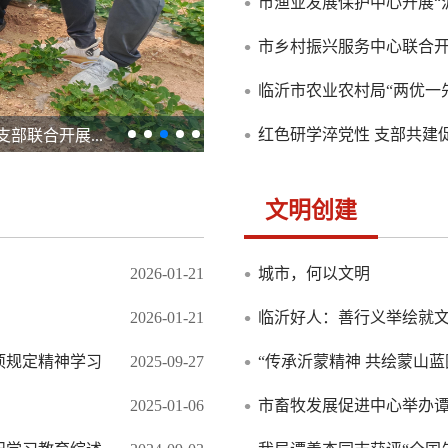
初心、受教育”活动
市渔业发展保护中心开展“
市乡村振兴服务中心联合
动
临沂市农业农村局“两优一
红色研学淬党性 支部共建
部联合开展...
赓续廉政基因 担当时代重任——
文明创建
2026-01-21
城市，何以文明
2026-01-21
临沂好人：善行义举绘就
项规定精神学习
2025-09-27
“传承沂蒙精神 共绘蒙山
2025-01-06
市畜牧发展促进中心举办