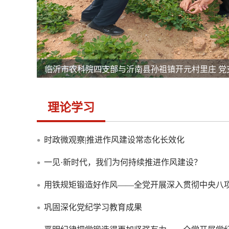
临沂市农科院四支部与沂南县孙祖镇开元村里庄 党支
理论学习
时政微观察|推进作风建设常态化长效化
一见·新时代，我们为何持续推进作风建设？
用铁规矩锻造好作风——全党开展深入贯彻中央八
教育综述
巩固深化党纪学习教育成果