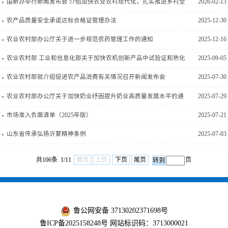
延长30年试点工作的意见
国新办举行新闻发布会 介绍加快农业农村现代化，扎实推进乡村全
2026-02-13
面振兴有关情况
农产品质量安全承诺达标合格证管理办法
2025-12-30
农业农村部办公厅关于进一步规范农药管理工作的通知
2025-12-16
农业农村部 工业和信息化部关于加快农机创新产品中试验证和熟化
2025-09-05
应用的意见
农业农村部就介绍促进农产品消费有关情况召开新闻发布会
2025-07-30
农业农村部办公厅关于加快奶业纾困提升奶业高质量发展水平的通
2025-07-29
知
市场准入负面清单（2025年版）
2025-07-21
山东省传承弘扬沂蒙精神条例
2025-07-03
共106条 1/11
首页
上页
下页
尾页
页
鲁公网安备 37130202371698号
鲁ICP备2025158248号
网站标识码：3713000021