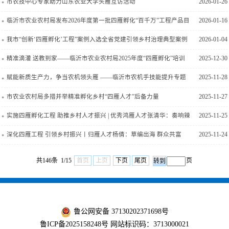
专题调研
市农技中心专家助力山东农业大学头雁互访活动
2026-01-26
临沂市农业农村局发布2026年度第一批四雁孵化“百千万”工程产品目
2026-01-16
录
我市“创新‘四雁孵化’工程”案例入选全省党建引领乡村治理典型案例
2026-01-04
精准滴灌 送教到家——临沂市农业农村局2025年度“四雁孵化”培训
2025-12-30
任务圆满完成
赋能新质生产力，争当农机领头雁 ——临沂市农机手技能提升专题
2025-11-28
培训班圆满结业
市农业农村局多措并举精准孵化乡村“四雁人才”后备力量
2025-11-27
实施四雁孵化工程 助推乡村人才振兴 | 优秀鸿雁人才张清华：奏响辣
2025-11-25
椒产业富民“椒”响曲
深化四雁工程 引领乡村振兴丨归雁人才杨倩：草编出海 群众共富
2025-11-24
共146条 1/15
首页
上页
下页
尾页
页
鲁公网安备 37130202371698号
鲁ICP备2025158248号
网站标识码：3713000021