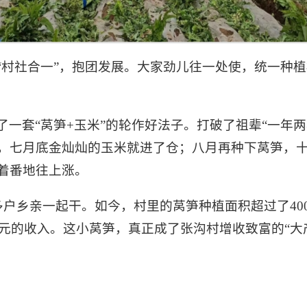
“村社合一”，抱团发展。大家劲儿往一处使，统一种
一套“莴笋+玉米”的轮作好法子。打破了祖辈“一年两
，七月底金灿灿的玉米就进了仓；八月再种下莴笋，
着番地往上涨。
多户乡亲一起干。如今，村里的莴笋种植面积超过了400
0元的收入。这小莴笋，真正成了张沟村增收致富的“