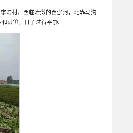
大李沟村，西临清澈的西泇河，北靠马沟
椒和莴笋，日子过得平静。