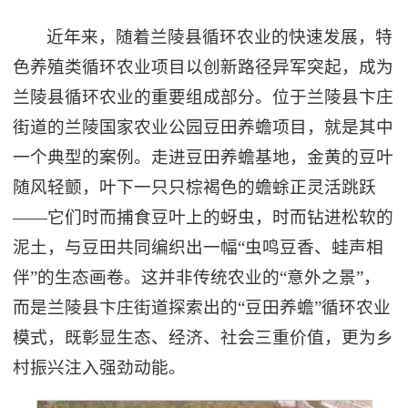
近年来，随着兰陵县循环农业的快速发展，特
色养殖类循环农业项目以创新路径异军突起，成为
兰陵县循环农业的重要组成部分。位于兰陵县卞庄
街道的兰陵国家农业公园豆田养蟾项目，就是其中
一个典型的案例。走进豆田养蟾基地，金黄的豆叶
随风轻颤，叶下一只只棕褐色的蟾蜍正灵活跳跃
——它们时而捕食豆叶上的蚜虫，时而钻进松软的
泥土，与豆田共同编织出一幅“虫鸣豆香、蛙声相
伴”的生态画卷。这并非传统农业的“意外之景”，
而是兰陵县卞庄街道探索出的“豆田养蟾”循环农业
模式，既彰显生态、经济、社会三重价值，更为乡
村振兴注入强劲动能。