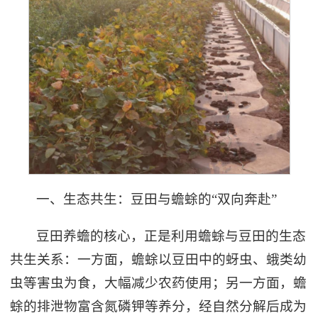
一、生态共生：豆田与蟾蜍的“双向奔赴”
豆田养蟾的核心，正是利用蟾蜍与豆田的生态
共生关系：一方面，蟾蜍以豆田中的蚜虫、蛾类幼
虫等害虫为食，大幅减少农药使用；另一方面，蟾
蜍的排泄物富含氮磷钾等养分，经自然分解后成为