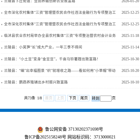
兰陵县卞庄街道：豆田养蟾创新农业致富路
2026-01-20
全市深化农村集体“三资”管理暨农民合作社违法金融行为专项整治工
2025-12-25
作推进会召开
全市深化农村集体“三资”管理暨农民合作社违法金融行为专项整治工
2025-12-25
作推进会召开
临沭县农业农村局举办全县农村集体“三资”专项整治暨农村会计业务
2025-11-18
培训会议
兰陵县：小莴笋“长”成大产业，一年三季不得闲
2025-11-14
兰陵县：“小土豆”变身“金豆豆”，千亩马铃薯蹚出致富路！
2025-10-30
兰陵县：“编”出幸福图景 “织”就增收之路——看如何用“小草帽”带动
2025-10-20
“大民生”
兰陵县：鹦鹉养殖铺出乡村振兴致富路
2025-10-10
共73条 1/8
首页
上页
下页
尾页
页
鲁公网安备 37130202371698号
鲁ICP备2025158248号
网站标识码：3713000021