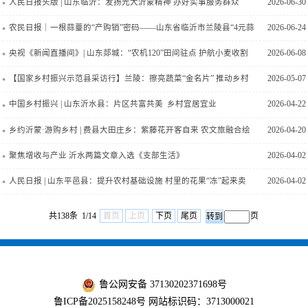
帆非洲 临沂农业出海再拓新版图
人民日报头版 | 山东临沂：发扬光大沂蒙精神 办好实事服务群众
2026-06-30
农民日报｜一根蒜薹的“产购销”密码——山东省临沂市兰陵县“4元蒜
2026-06-24
薹”逆势走强探秘
央视《新闻直播间》| 山东郯城：“农机120”田间驻点 护航小麦收割
2026-06-08
【国家乡村振兴示范县采访行】兰陵：擦亮蔬菜“金名片” 推动乡村
2026-05-07
全面振兴
中国乡村振兴 | 山东沂水县：片区共富共美 乡村宜居宜业
2026-04-22
乡约沂蒙·游购乡村 | 费县大田庄乡：紫藤花开客自来 农文旅融合绘
2026-04-20
新景
聚焦增收与产业 沂水两篇文章入选《支部生活》
2026-04-02
人民日报 | 山东平邑县：提升农村基础设施 村里的花果“冻”起来卖
2026-04-02
共138条 1/14
首页
上页
下页
尾页
页
鲁公网安备 37130202371698号
鲁ICP备2025158248号
网站标识码：3713000021